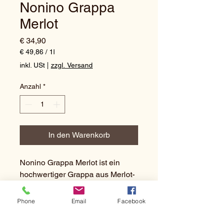
Nonino Grappa
Merlot
Preis
€ 34,90
€ 49,86
/
1l
€ 49,86
inkl. USt
|
zzgl. Versand
pro
1
Anzahl
*
Liter
In den Warenkorb
Nonino Grappa Merlot ist ein
hochwertiger Grappa aus Merlot-
Trauben, der für sein mildes und
rundes Geschmacksprofil
Phone
Email
Facebook
bekannt ist. Er wird durch ein