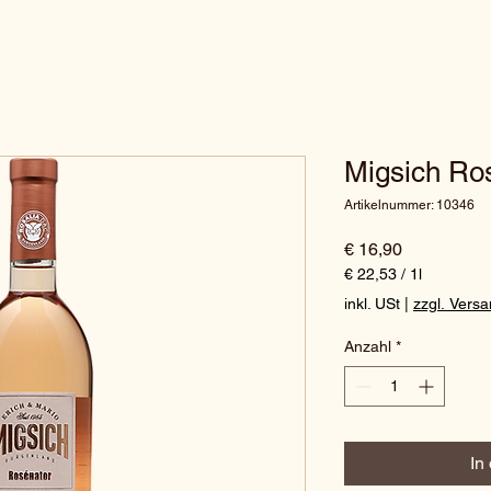
Migsich Ro
Artikelnummer: 10346
Preis
€ 16,90
€ 22,53
/
1l
€ 22,53
inkl. USt
|
zzgl. Vers
pro
1
Anzahl
*
Liter
In