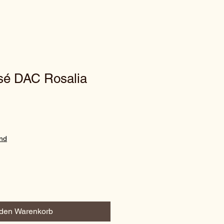
sé DAC Rosalia
and
 den Warenkorb