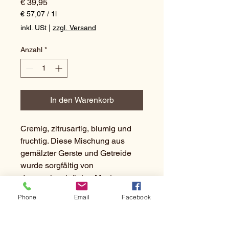
Preis
€ 39,95
€ 57,07
/
1l
€ 57,07
inkl. USt
|
zzgl. Versand
pro
1
Anzahl
*
Liter
In den Warenkorb
Cremig, zitrusartig, blumig und
fruchtig. Diese Mischung aus
gemälzter Gerste und Getreide
wurde sorgfältig von
dem preisgekrönten Master
Blender und Master Distiller
Phone
Email
Facebook
Graeme Miller kreiert, um
die charakteristische
Geschmacks-Harmonie zu