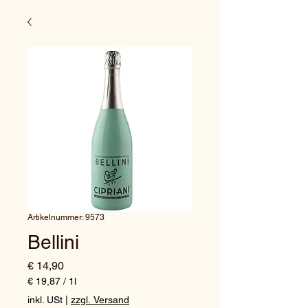
Artikelnummer: 9573
Bellini
Preis
€ 14,90
€ 19,87
/
1l
€ 19,87
inkl. USt
|
zzgl. Versand
pro