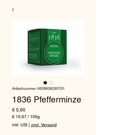
Artikelnummer: 4009636295701
1836 Pfefferminze
Preis
€ 5,90
€ 19,67
/
100g
€ 19,67
inkl. USt
|
zzgl. Versand
pro
100