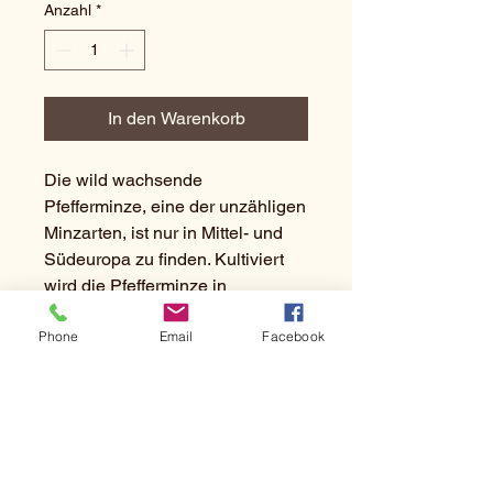
Anzahl
*
Gramm
In den Warenkorb
Die wild wachsende
Pfefferminze, eine der unzähligen
Minzarten, ist nur in Mittel- und
Südeuropa zu finden. Kultiviert
wird die Pfefferminze in
Nordamerika sowie im gesamten
Phone
Email
Facebook
europäischen und
nordafrikanischen Raum. Die
Pfefferminze hat
einen
reinen
,
erfrischenden
,
ment
holartigen
Charakter